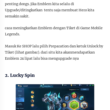
penting dongs. jika Emblem kita selalu di
Upgrade/ditingkatkan tentu saja membuat Hero kita
semakin sakit.
cara meningkatkan Emblem dengan Tiket di Game Mobile
Legends.
Masuk Ke SHOP lalu pilih Preparation dan ketuk Unlock by
Tiket (lihat gambar). dari situ kita akanmendapatkan
Emblem 2x lipat lalu bisa mengupgrade nya
2. Lucky Spin