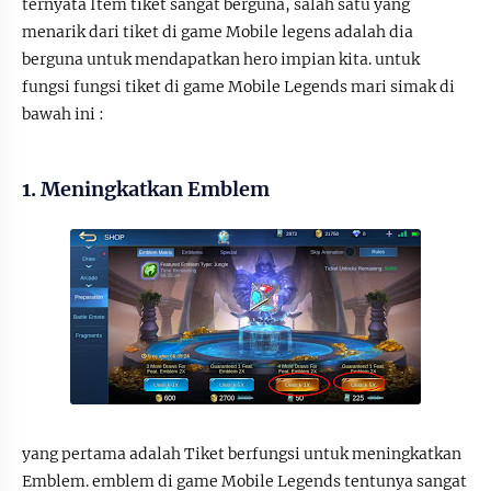
ternyata Item tiket sangat berguna, salah satu yang
menarik dari tiket di game Mobile legens adalah dia
berguna untuk mendapatkan hero impian kita. untuk
fungsi fungsi tiket di game Mobile Legends mari simak di
bawah ini :
1. Meningkatkan Emblem
yang pertama adalah Tiket berfungsi untuk meningkatkan
Emblem. emblem di game Mobile Legends tentunya sangat