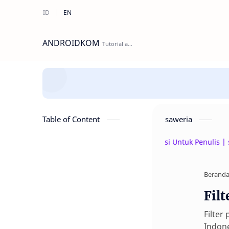
ANDROIDKOM
Table of Content
saweria
Beri Donasi Untuk Penulis | saweri
Berand
Fil
Filter
Indone