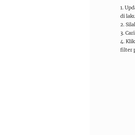
1. Upd
di lak
2. Sil
3. Car
4. Kli
filter