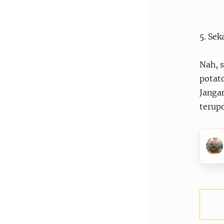
5. Se
Nah, s
potato
Jangan
terupd