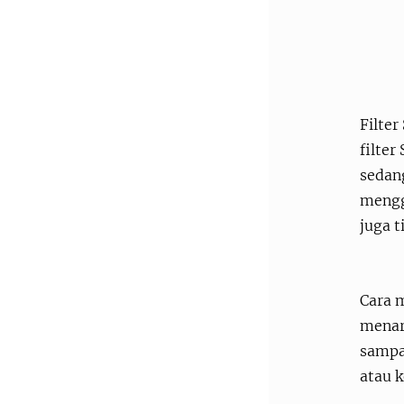
Filter
filter
sedang
mengg
juga t
Cara m
menari
sampai
atau 