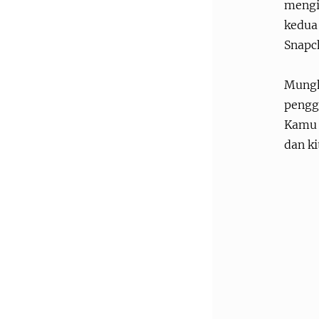
mengir
kedua
Snapc
Mungk
pengg
Kamu 
dan ki