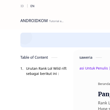
ANDROIDKOM
Table of Content
saweria
Beri Donasi Untuk Penulis | saw
Urutan Rank Lol Wild rift
sebagai berikut ini :
Berand
Pan
Rank L
Hype s