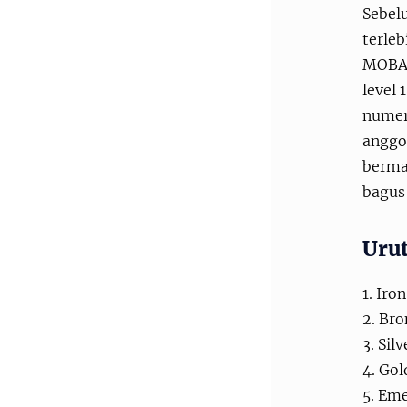
Sebelu
terleb
MOBA 
level 
numer
anggot
berma
bagus 
Urut
1. Iron 
2. Bron
3. Silve
4. Gold
5. Emer