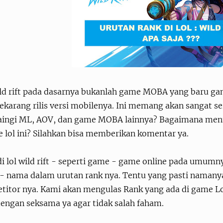
ild rift pada dasarnya bukanlah game MOBA yang baru ga
ekarang rilis versi mobilenya. Ini memang akan sangat se
ingi ML, AOV, dan game MOBA lainnya? Bagaimana menu
 lol ini? Silahkan bisa memberikan komentar ya.
i lol wild rift - seperti game - game online pada umumn
- nama dalam urutan rank nya. Tentu yang pasti naman
titor nya. Kami akan mengulas Rank yang ada di game Lo
dengan seksama ya agar tidak salah faham.