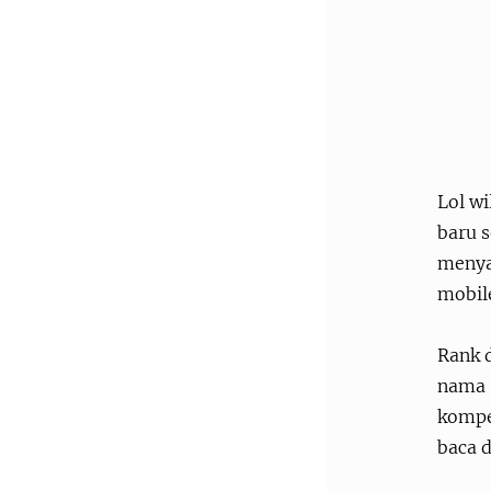
Lol w
baru s
menya
mobile
Rank d
nama 
kompe
baca 