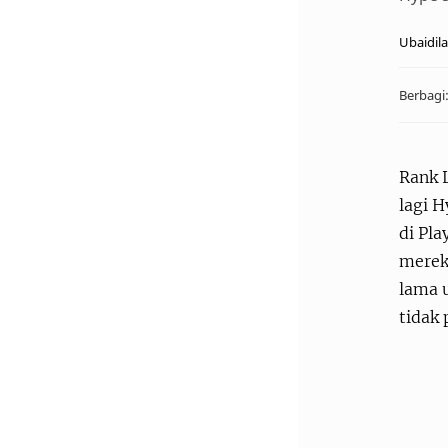
Rank 
lagi H
di Pla
mereka
lama u
tidak 