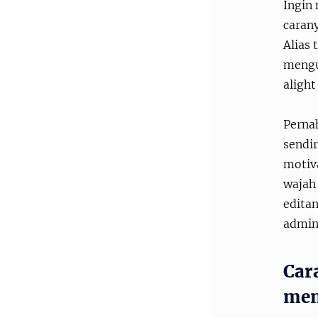
Ingin 
caran
Alias 
mengu
aligh
Pernah
sendir
motiva
wajah
editan
admin 
Car
men