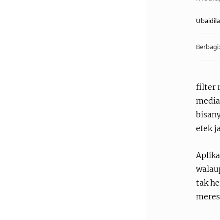
filter
media,
bisan
efek 
Aplik
walau
tak he
meresa