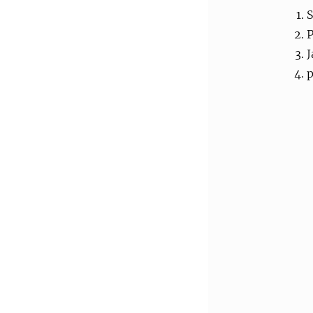
S
P
J
p