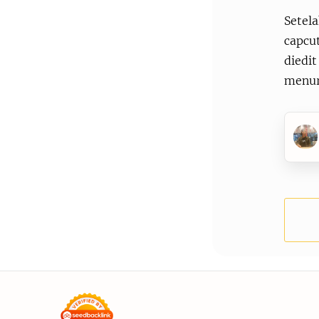
Setel
capcut
diedit
menur