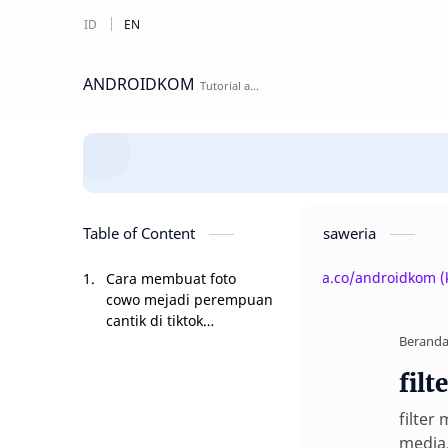
ANDROIDKOM
Table of Content
saweria
Beri Donasi Untuk Penulis | saweria.co/androidkom (klik t
Cara membuat foto
cowo mejadi perempuan
cantik di tiktok
menggunakan aplikasi
Berand
Faceapp
fil
filter
media,