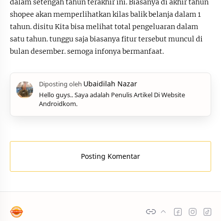
dalam setengah tahun terakhir ini. Biasanya di akhir tahun
shopee akan memperlihatkan kilas balik belanja dalam 1
tahun. disitu Kita bisa melihat total pengeluaran dalam
satu tahun. tunggu saja biasanya fitur tersebut muncul di
bulan desember. semoga infonya bermanfaat.
Hello guys.. Saya adalah Penulis Artikel Di Website
Androidkom.
Posting Komentar