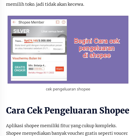
memilih toko. jadi tidak akan kecewa.
cek pengeluaran shopee
Cara Cek Pengeluaran Shopee
Aplikasi shopee memiliki fitur yang cukup kompleks.
Shopee menyediakan banyak voucher gratis seperti voucer