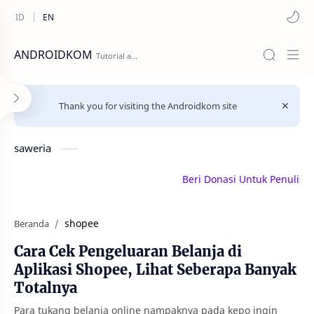
ANDROIDKOM
Thank you for visiting the Androidkom site
saweria
Beri Donasi Untuk Penulis | sa
shopee
Beranda
Cara Cek Pengeluaran Belanja di
Aplikasi Shopee, Lihat Seberapa Banyak
Totalnya
Para tukang belanja online nampaknya pada kepo ingin