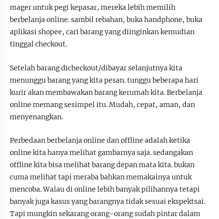
mager untuk pegi kepasar, mereka lebih memilih
berbelanja online. sambil rebahan, buka handphone, buka
aplikasi shopee, cari barang yang diinginkan kemudian
tinggal checkout.
Setelah barang dicheckout/dibayar selanjutnya kita
menunggu barang yang kita pesan. tunggu beberapa hari
kurir akan membawakan barang kerumah kita. Berbelanja
online memang sesimpel itu. Mudah, cepat, aman, dan
menyenangkan.
Perbedaan berbelanja online dan offline adalah ketika
online kita hanya melihat gambarnya saja. sedangakan
offline kita bisa melihat barang depan mata kita. bukan
cuma melihat tapi meraba bahkan memakainya untuk
mencoba. Walau di online lebih banyak pilihannya tetapi
banyak juga kasus yang barangnya tidak sesuai ekspektsai.
Tapi mungkin sekarang orang-orang sudah pintar dalam