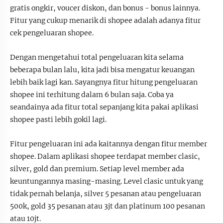
gratis ongkir, voucer diskon, dan bonus - bonus lainnya.
Fitur yang cukup menarik di shopee adalah adanya fitur
cek pengeluaran shopee.
Dengan mengetahui total pengeluaran kita selama
beberapa bulan lalu, kita jadi bisa mengatur keuangan
lebih baik lagi kan. Sayangnya fitur hitung pengeluaran
shopee ini terhitung dalam 6 bulan saja. Coba ya
seandainya ada fitur total sepanjang kita pakai aplikasi
shopee pasti lebih gokil lagi.
Fitur pengeluaran ini ada kaitannya dengan fitur member
shopee. Dalam aplikasi shopee terdapat member clasic,
silver, gold dan premium. Setiap level member ada
keuntungannya masing-masing. Level clasic untuk yang
tidak pernah belanja, silver 5 pesanan atau pengeluaran
500k, gold 35 pesanan atau 3jt dan platinum 100 pesanan
atau 10jt.