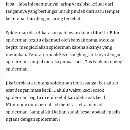
laba - laba ini mempunyai jaring yang bisa keluar dari
tangannya yang berfungsi untuk pindah dari satu tempat
ke tempat lain dengan jaring tersebut.
Spiderman bisa dikatakan pahlawan dalam film itu. Film
spiderman begitu digemari oleh banyak orang. Mereka
begitu mengidolakan spiderman karena aksinya yang
memukau. Terutama anak kecil sangking cintanya dengan
spiderman sampai mereka punya kaos, Tas bahkan topeng
spiderman.
Jika berbicara tentang spiderman tentu sangat berkaitan
erat dengan masa kecil. Dahulu waktu kecil sosok
spiderman bagitu di eluh-eluhkan oleh anak kecil.
Miminpun dulu pernah loh bercita - cita menjadi
spiderman. Sampai kini kalian sudah besar apakah masih
ngfans dengan spiderman ?