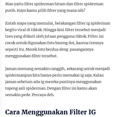
Man yaitu filter spiderman hitam dan filter spiderman
putih. Hayo kamu pilih filter yang mana nih?
Entah siapa yang memulai, belakangan filter ig spiderman
begitu viral di tiktok. Hingga kini filter tersebut menjadi
tren yang diikuti oleh jutaan pengguna tiktok. Filter ini
cocok untuk digunakan foto bareng doi, karena trennya
seperti itu. Merek foto berdua deng pasangannya
menggunakan filter tersebut.
Jaman memang semakin canggih, sekarang untuk menjadi
spidermanpun kita hanya perlu memakai ig saja. Kalau
jaman sebelum ada ig mereka pastinya menggunakan
topeng asli spiderman. Dengan filter ini kamu akan
semakin pede. Percaya deh.
Cara Menggunakan Filter IG