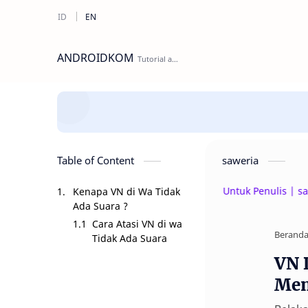
ANDROIDKOM
Table of Content
saweria
Beri Donasi Untuk Penulis | saweria.c
Kenapa VN di Wa Tidak
Ada Suara ?
Cara Atasi VN di wa
Berand
Tidak Ada Suara
VN 
Men