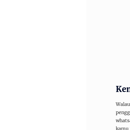
Ken
Walaup
penggu
whats
kamu