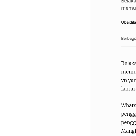
Belaka
memuta
Belak
memuta
vn yan
lantar
Whats
penggu
pengg
Mangk