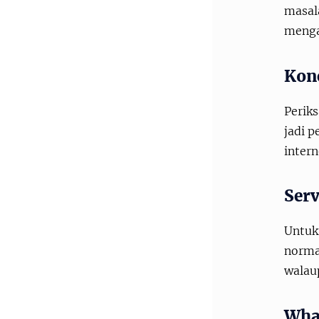
masala
menga
Kone
Periks
jadi p
intern
Ser
Untuk
norma
walau
Wha