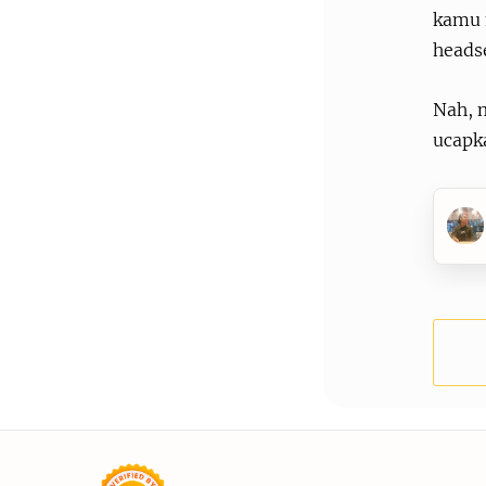
kamu 
heads
Nah, m
ucapk