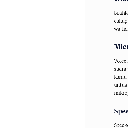
Silahk
cukup 
wa ti
Mic
Voice
suara 
kamu a
untuk
mikro
Spe
Speake