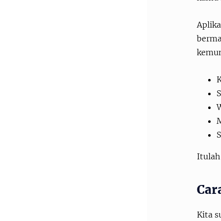
Aplika
berma
kemun
K
W
M
S
Itulah
Car
Kita 