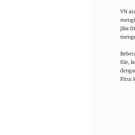
VN ata
mengir
jika f
menge
Bebera
file, 
dengan
Fitur