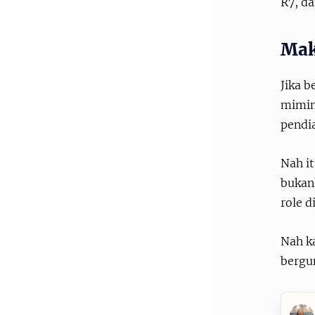
R7, d
Mak
Jika b
mimin 
pendi
Nah it
bukan
role d
Nah ka
bergu