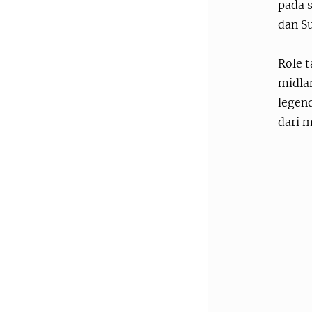
pada 
dan S
Role t
midla
legend
dari 