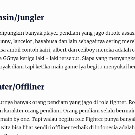
asin/Jungler
dipungkiri banyak player pendiam yang jago di role assasi
funny, lancelot, hayabusa dan lain sebagainya sering me
isa ambil contoh kairi, albert dan celiboy mereka adalah 
a GGnya ketiga laki - laki tersebut. Siapa yang menyang
anyak diam tapi ketika main game iya begitu menyukai he
hter/Offliner
utnya banyak orang pendiam yang jago di role fighter. Ro
n karakter orang pendiam. Orang pendiam selalu bermain 
 main by one. Tapi walau begitu role Fighter punya banya
Kita bisa lihat sendiri offliner terbaik di indonesia ada