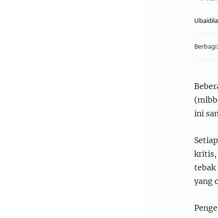
Beber
(mlbb)
ini s
Setia
kritis
tebak 
yang c
Penger