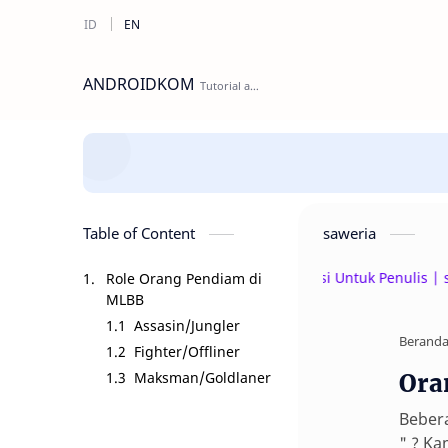
ANDROIDKOM
Table of Content
saweria
Beri Donasi Untuk Penulis | saweria
Role Orang Pendiam di
MLBB
Assasin/Jungler
Berand
Fighter/Offliner
Maksman/Goldlaner
Ora
Bebera
" ? Ka