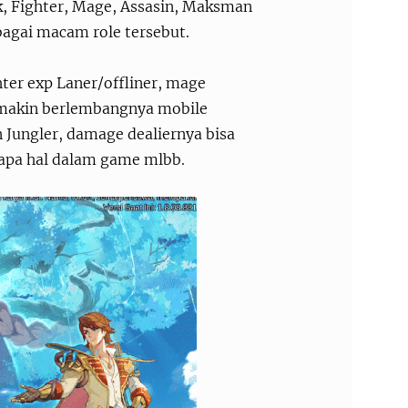
k, Fighter, Mage, Assasin, Maksman
bagai macam role tersebut.
hter exp Laner/offliner, mage
emakin berlembangnya mobile
n Jungler, damage dealiernya bisa
rapa hal dalam game mlbb.