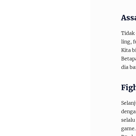
Ass
Tidak 
ling, 
Kita b
Betap
dia b
Fig
Selanj
denga
selalu
game. 