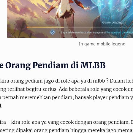
In game mobile legend
e Orang Pendiam di MLBB
 kira orang pediam jago di role apa ya di mlbb ? Dalam 
g terlihat begitu serius. Ada beberala role yang cocok 
n pernah meremehkan pendiam, banyak player pendiam 
d.
ira - kira role apa ya yang cocok dengan orang pendiam. 
 sering dipakai orang pendiam hingga mereka jago mem