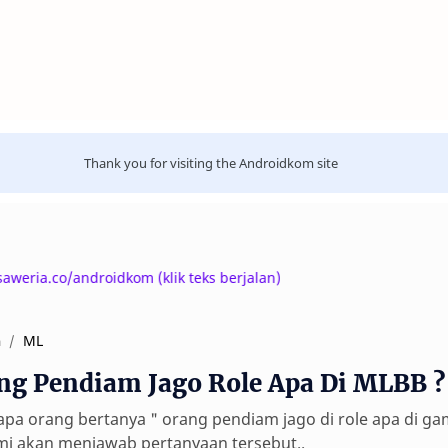
Thank you for visiting the Androidkom site
.co/androidkom (klik teks berjalan)
ML
a
ng Pendiam Jago Role Apa Di MLBB ? 
pa orang bertanya " orang pendiam jago di role apa di g
mi akan menjawab pertanyaan tersebut..