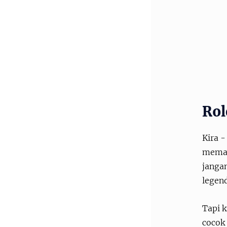
Rol
Kira -
meman
janga
legen
Tapi k
cocok