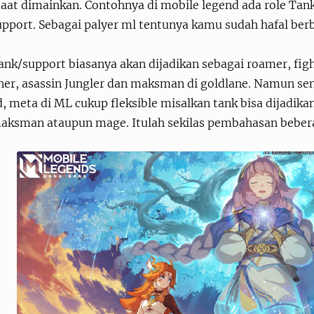
saat dimainkan. Contohnya di mobile legend ada role Tan
upport. Sebagai palyer ml tentunya kamu sudah hafal ber
ank/support biasanya akan dijadikan sebagai roamer, fig
ner, asassin Jungler dan maksman di goldlane. Namun s
, meta di ML cukup fleksible misalkan tank bisa dijadika
maksman ataupun mage. Itulah sekilas pembahasan bebe