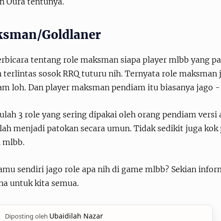
an Oura tentunya.
sman/Goldlaner
erbicara tentang role maksman siapa player mlbb yang pal
terlintas sosok RRQ tuturu nih. Ternyata role maksman j
am loh. Dan player maksman pendiam itu biasanya jago - 
ulah 3 role yang sering dipakai oleh orang pendiam versi
lah menjadi patokan secara umun. Tidak sedikit juga kok
i mlbb.
mu sendiri jago role apa nih di game mlbb? Sekian infor
na untuk kita semua.