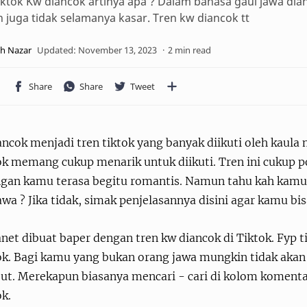
iktok Kw diancok artinya apa ? Dalam bahasa gaul jawa di
juga tidak selamanya kasar. Tren kw diancok tt
2 min read
ancok menjadi tren tiktok yang banyak diikuti oleh kaul
ok memang cukup menarik untuk diikuti. Tren ini cukup 
gan kamu terasa begitu romantis. Namun tahu kah kamu 
awa ? Jika tidak, simak penjelasannya disini agar kamu b
et dibuat baper dengan tren kw diancok di Tiktok. Fyp t
ok. Bagi kamu yang bukan orang jawa mungkin tidak akan
but. Merekapun biasanya mencari - cari di kolom komen
ok.