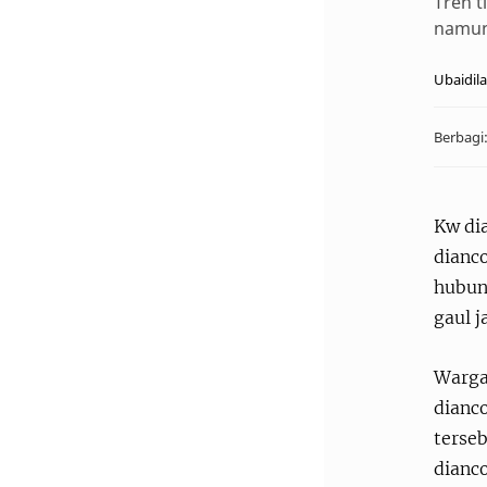
Tren t
namun 
Kw di
dianc
hubun
gaul j
Wargan
dianc
terse
dianc