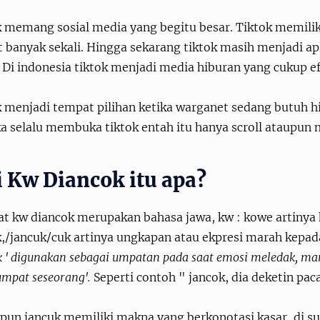
k memang sosial media yang begitu besar. Tiktok memili
 banyak sekali. Hingga sekarang tiktok masih menjadi apl
 Di indonesia tiktok menjadi media hiburan yang cukup ef
k menjadi tempat pilihan ketika warganet sedang butuh h
a selalu membuka tiktok entah itu hanya scroll ataupun
i Kw Diancok itu apa?
at kw diancok merupakan bahasa jawa, kw : kowe artinya
k,/jancuk/cuk artinya ungkapan atau ekpresi marah kepad
k ' digunakan sebagai umpatan pada saat emosi meledak, m
mpat seseorang'.
Seperti contoh " jancok, dia deketin pac
pun jancuk memiliki makna yang berkonotasi kasar, di 