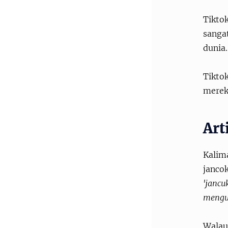
Tikto
sangat
dunia.
Tikto
merek
Art
Kalim
janco
'jancu
mengu
Walau