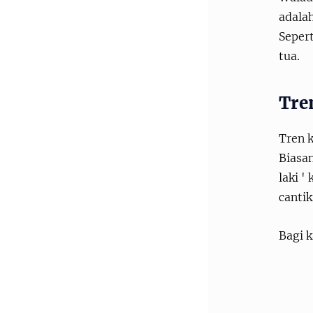
adala
Seper
tua.
Tre
Tren 
Biasan
laki '
cantik
Bagi k