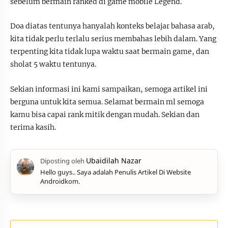
sebelum bermain ranked di game mobile Legend.
Doa diatas tentunya hanyalah konteks belajar bahasa arab,
kita tidak perlu terlalu serius membahas lebih dalam. Yang
terpenting kita tidak lupa waktu saat bermain game, dan
sholat 5 waktu tentunya.
Sekian informasi ini kami sampaikan, semoga artikel ini
berguna untuk kita semua. Selamat bermain ml semoga
kamu bisa capai rank mitik dengan mudah. Sekian dan
terima kasih.
Hello guys.. Saya adalah Penulis Artikel Di Website
Androidkom.