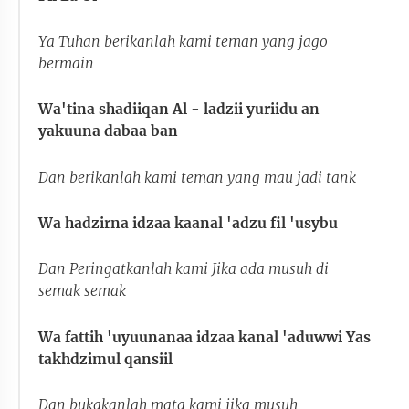
Ya Tuhan berikanlah kami teman yang jago
bermain
Wa'tina shadiiqan Al - ladzii yuriidu an
yakuuna dabaa ban
Dan berikanlah kami teman yang mau jadi tank
Wa hadzirna idzaa kaanal 'adzu fil 'usybu
Dan Peringatkanlah kami Jika ada musuh di
semak semak
Wa fattih 'uyuunanaa idzaa kanal 'aduwwi Yas
takhdzimul qansiil
Dan bukakanlah mata kami jika musuh