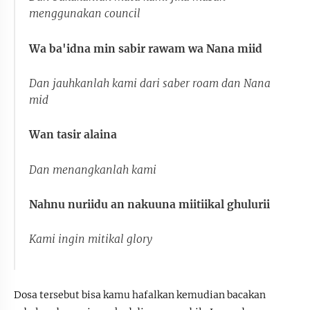
menggunakan council
Wa ba'idna min sabir rawam wa Nana miid
Dan jauhkanlah kami dari saber roam dan Nana
mid
Wan tasir alaina
Dan menangkanlah kami
Nahnu nuriidu an nakuuna miitiikal ghulurii
Kami ingin mitikal glory
Dosa tersebut bisa kamu hafalkan kemudian bacakan