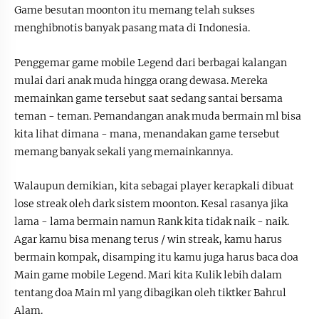
Game besutan moonton itu memang telah sukses
menghibnotis banyak pasang mata di Indonesia.
Penggemar game mobile Legend dari berbagai kalangan
mulai dari anak muda hingga orang dewasa. Mereka
memainkan game tersebut saat sedang santai bersama
teman - teman. Pemandangan anak muda bermain ml bisa
kita lihat dimana - mana, menandakan game tersebut
memang banyak sekali yang memainkannya.
Walaupun demikian, kita sebagai player kerapkali dibuat
lose streak oleh dark sistem moonton. Kesal rasanya jika
lama - lama bermain namun Rank kita tidak naik - naik.
Agar kamu bisa menang terus / win streak, kamu harus
bermain kompak, disamping itu kamu juga harus baca doa
Main game mobile Legend. Mari kita Kulik lebih dalam
tentang doa Main ml yang dibagikan oleh tiktker Bahrul
Alam.