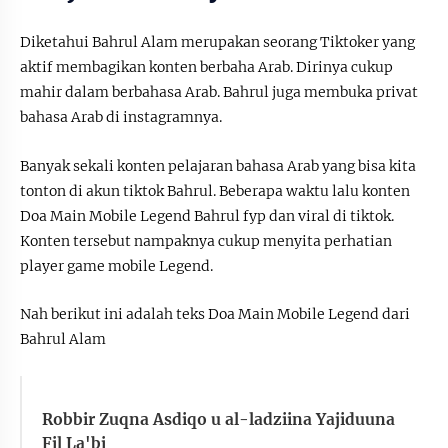
Diketahui Bahrul Alam merupakan seorang Tiktoker yang
aktif membagikan konten berbaha Arab. Dirinya cukup
mahir dalam berbahasa Arab. Bahrul juga membuka privat
bahasa Arab di instagramnya.
Banyak sekali konten pelajaran bahasa Arab yang bisa kita
tonton di akun tiktok Bahrul. Beberapa waktu lalu konten
Doa Main Mobile Legend Bahrul fyp dan viral di tiktok.
Konten tersebut nampaknya cukup menyita perhatian
player game mobile Legend.
Nah berikut ini adalah teks Doa Main Mobile Legend dari
Bahrul Alam
Robbir Zuqna Asdiqo u al-ladziina Yajiduuna
Fil La'bi