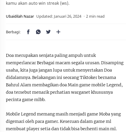
kamu akan auto win streak (ws).
2 min read
Doa merupakan senjata paling ampuh untuk
memperlancar Berbagai macam segala urusan. Disamping
usaha, kita juga jangan lupa untuk menyertakan Doa
didalamnya. Belakangan ini seorang Tiktoker bernama
Bahrul Alam membagikan doa Main game mobile Legend,
doa tersebut menarik perhatian warganet khususnya
pecinta game mlbb.
Mobile Legend memang masih menjadi game Moba yang
digemari oleh para gamer. Keseruan dalam game ml
membuat player setia dan tidak bisa berhenti main ml.