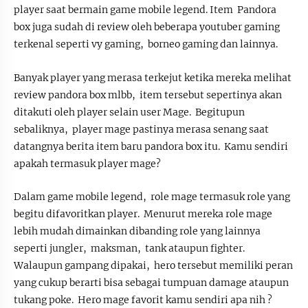
player saat bermain game mobile legend. Item Pandora
box juga sudah di review oleh beberapa youtuber gaming
terkenal seperti vy gaming, borneo gaming dan lainnya.
Banyak player yang merasa terkejut ketika mereka melihat
review pandora box mlbb, item tersebut sepertinya akan
ditakuti oleh player selain user Mage. Begitupun
sebaliknya, player mage pastinya merasa senang saat
datangnya berita item baru pandora box itu. Kamu sendiri
apakah termasuk player mage?
Dalam game mobile legend, role mage termasuk role yang
begitu difavoritkan player. Menurut mereka role mage
lebih mudah dimainkan dibanding role yang lainnya
seperti jungler, maksman, tank ataupun fighter.
Walaupun gampang dipakai, hero tersebut memiliki peran
yang cukup berarti bisa sebagai tumpuan damage ataupun
tukang poke. Hero mage favorit kamu sendiri apa nih ?