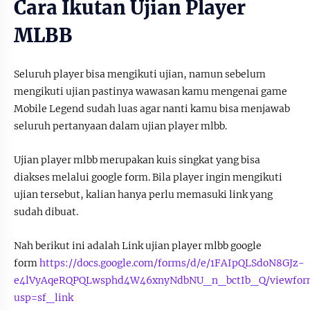
Cara Ikutan Ujian Player
MLBB
Seluruh player bisa mengikuti ujian, namun sebelum
mengikuti ujian pastinya wawasan kamu mengenai game
Mobile Legend sudah luas agar nanti kamu bisa menjawab
seluruh pertanyaan dalam ujian player mlbb.
Ujian player mlbb merupakan kuis singkat yang bisa
diakses melalui google form. Bila player ingin mengikuti
ujian tersebut, kalian hanya perlu memasuki link yang
sudah dibuat.
Nah berikut ini adalah Link ujian player mlbb google
form
https://docs.google.com/forms/d/e/1FAIpQLSdoN8GJz-
e4lVyAqeRQPQLwsphd4W46xnyNdbNU_n_bctIb_Q/viewfor
usp=sf_link