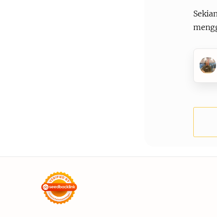
Sekia
mengg