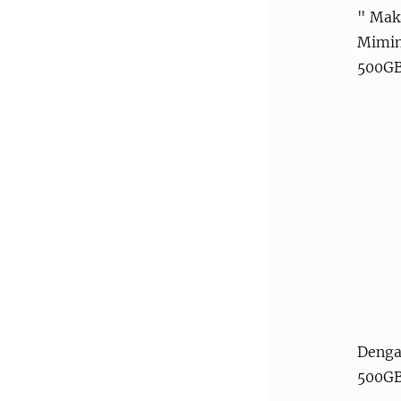
" Mak
Mimin 
500GB.
Denga
500GB.