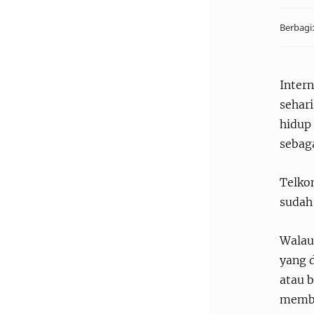
Intern
sehari
hidup
sebag
Telkom
sudah 
Walau
yang d
atau b
membe