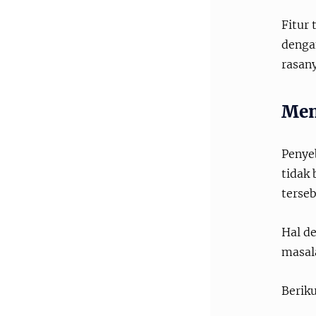
Fitur 
dengan
rasany
Men
Penyeb
tidak 
terseb
Hal d
masala
Beriku