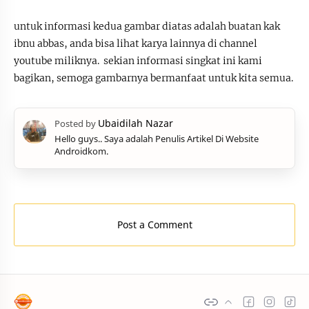
untuk informasi kedua gambar diatas adalah buatan kak
ibnu abbas, anda bisa lihat karya lainnya di channel
youtube miliknya. sekian informasi singkat ini kami
bagikan, semoga gambarnya bermanfaat untuk kita semua.
Hello guys.. Saya adalah Penulis Artikel Di Website
Androidkom.
Post a Comment