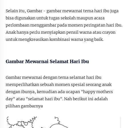
Selain itu, Gambar - gambar mewarnai tema hari ibu juga
bisa digunakan untuk tugas sekolah maupun acara
perlombaan menggambar pada momen peringatan hari ibu.
Anak hanya perlu menyiapkan pensil warna atau crayon
untuk mengkreasikan kombinasi warna yang baik.
Gambar Mewarnai Selamat Hari Ibu
Gambar mewarnai dengan tema selamat hari ibu
memperlihatkan sebuah momen spesial seorang anak
dengan ibunya, kemudian ada ucapan "happy mothers
day" atau "selamat hari ibu". Nah berikut ini adalah
pilihan gambarnya