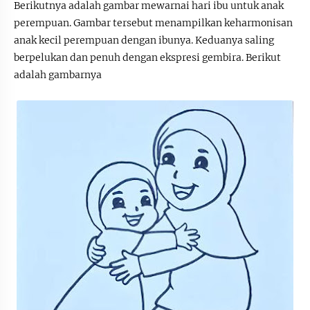
Berikutnya adalah gambar mewarnai hari ibu untuk anak
perempuan. Gambar tersebut menampilkan keharmonisan
anak kecil perempuan dengan ibunya. Keduanya saling
berpelukan dan penuh dengan ekspresi gembira. Berikut
adalah gambarnya