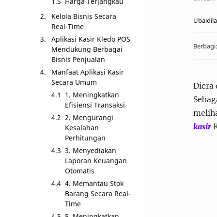
Harga Terjangkau
Kelola Bisnis Secara
Real-Time
Aplikasi Kasir Kledo POS
Mendukung Berbagai
Bisnis Penjualan
Manfaat Aplikasi Kasir
Secara Umum
Diera
1. Meningkatkan
Sebaga
Efisiensi Transaksi
melih
2. Mengurangi
kasir
K
Kesalahan
Perhitungan
3. Menyediakan
Laporan Keuangan
Otomatis
4. Memantau Stok
Barang Secara Real-
Time
5. Meningkatkan