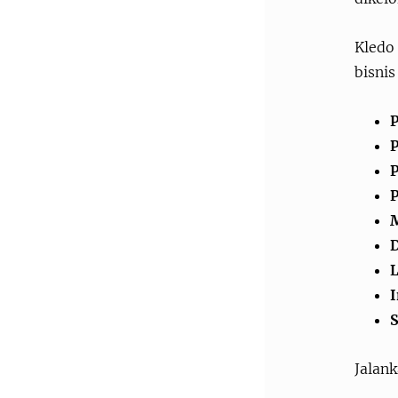
Kledo
bisnis
P
P
M
L
I
S
Jalank