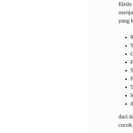
Kledo 
menja
yang 
R
T
C
F
T
F
M
d
dari d
cocok