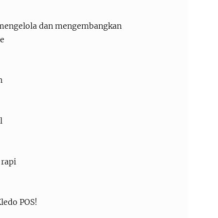
 mengelola dan mengembangkan
ne
n
l
rapi
 Kledo POS!