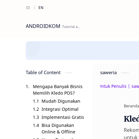
ANDROIDKOM
Table of Content
saweria
Beri Donasi Untuk Penulis | saweria.co/an
Mengapa Banyak Bisnis
Memilih Kledo POS?
Mudah Digunakan
Berand
Integrasi Optimal
Implementasi Gratis
Kle
Bisa Digunakan
Rekome
Online & Offline
untuk 