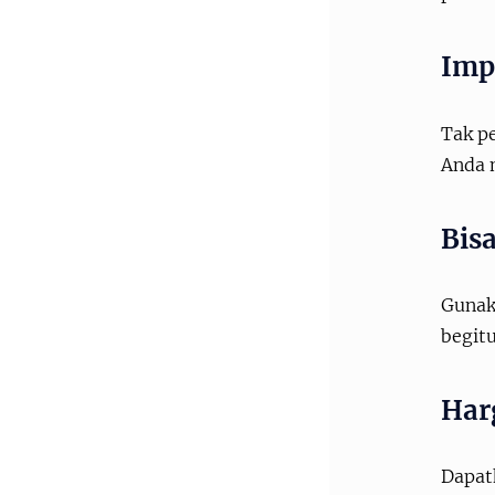
Imp
Tak p
Anda 
Bis
Gunaka
begitu
Har
Dapat