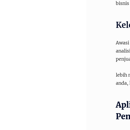
bisni
Kel
Awasi 
anali
penjua
lebih
anda,
Apl
Pen