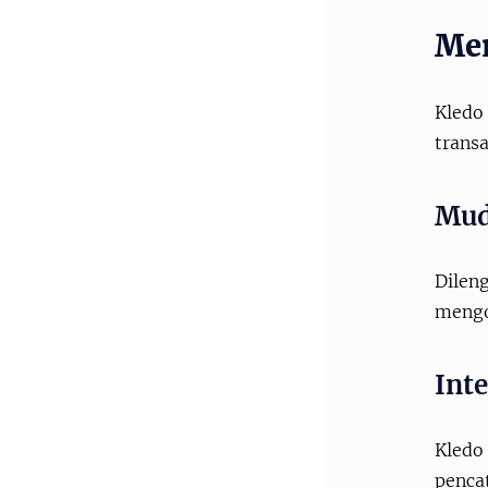
Men
Kledo
transa
Mud
Dilen
mengo
Int
Kledo
pencat