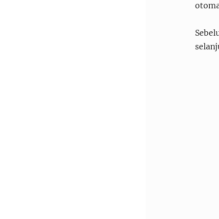
otoma
Sebel
selan