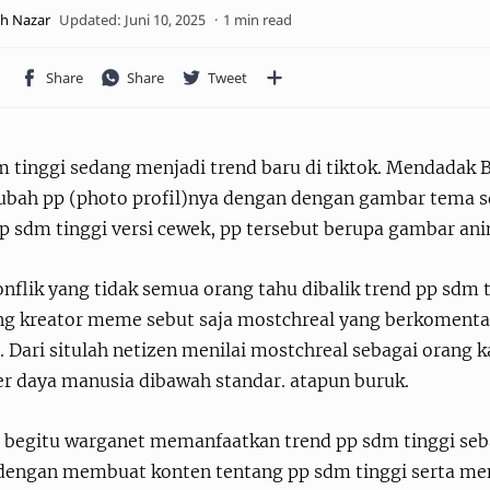
1 min read
m tinggi sedang menjadi trend baru di tiktok. Mendadak 
bah pp (photo profil)nya dengan dengan gambar tema sdm 
pp sdm tinggi versi cewek, pp tersebut berupa gambar an
nflik yang tidak semua orang tahu dibalik trend pp sdm t
ng kreator meme sebut saja mostchreal yang berkomentar 
 Dari situlah netizen menilai mostchreal sebagai orang k
r daya manusia dibawah standar. atapun buruk.
 begitu warganet memanfaatkan trend pp sdm tinggi se
 dengan membuat konten tentang pp sdm tinggi serta m