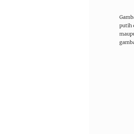
Gamba
putih
maupu
gamba