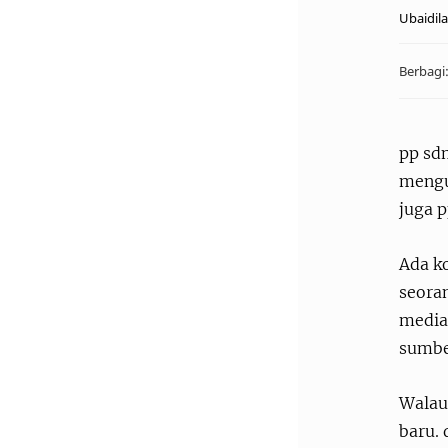
pp sd
mengu
juga 
Ada ko
seora
media.
sumbe
Walau
baru.