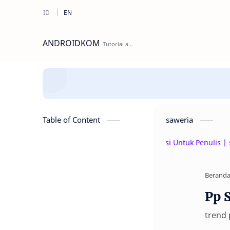
ANDROIDKOM
Table of Content
saweria
Beri Donasi Untuk Penulis | saweri
Berand
Pp 
trend 