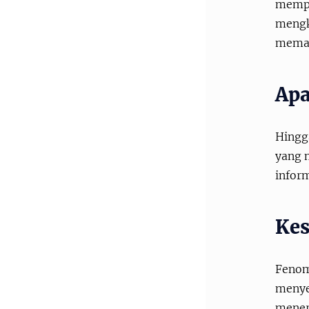
mempe
mengkl
meman
Apa
Hingga
yang 
inform
Kes
Feno
menyeb
mener