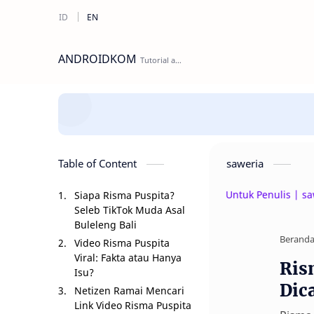
ANDROIDKOM
Table of Content
saweria
Beri Donasi Untuk Penulis | saweria.c
Siapa Risma Puspita?
Seleb TikTok Muda Asal
Buleleng Bali
Berand
Video Risma Puspita
Viral: Fakta atau Hanya
Ris
Isu?
Dic
Netizen Ramai Mencari
Link Video Risma Puspita