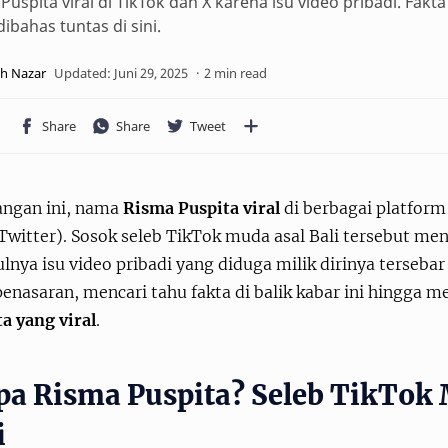
Puspita viral di TikTok dan X karena isu video pribadi. Fakta
dibahas tuntas di sini.
2 min read
angan ini, nama
Risma Puspita viral
di berbagai platform
Twitter). Sosok seleb TikTok muda asal Bali tersebut me
nya isu video pribadi yang diduga milik dirinya tersebar
enasaran, mencari tahu fakta di balik kabar ini hingga 
a yang viral
.
pa Risma Puspita? Seleb TikTok 
i