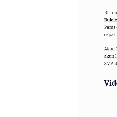
Risma 
Bulele
Paras
cepat 
Akun 
akun l
SMA d
Vid