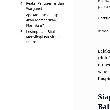
Risma 
Reaksi Penggemar dan
palsu 
Warganet
Apakah Risma Puspita
Akan Memberikan
Klarifikasi?
Kesimpulan: Bijak
Menyikapi Isu Viral di
Internet
Belak
(dulu 
muncul
yang p
Puspit
Sia
Bal