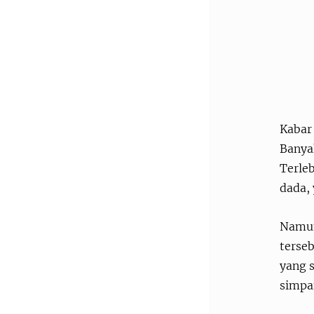
Kabar
Banya
Terleb
dada, 
Namun
terse
yang 
simpa