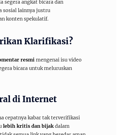
a segera angkat bicara dan
sosial lainnya justru
 konten spekulatif.
ikan Klarifikasi?
omentar resmi
mengenai isu video
egera bicara untuk meluruskan
al di Internet
 cepatnya kabar tak terverifikasi
lu
lebih kritis dan bijak
dalam
 tidak semua link yang beredar aman