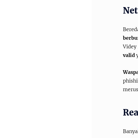
Net
Bered
berbur
Videy
valid
y
Waspa
phishi
merus
Rea
Banya