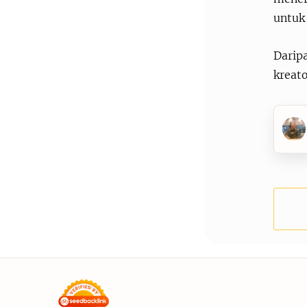
untuk 
Darip
kreat