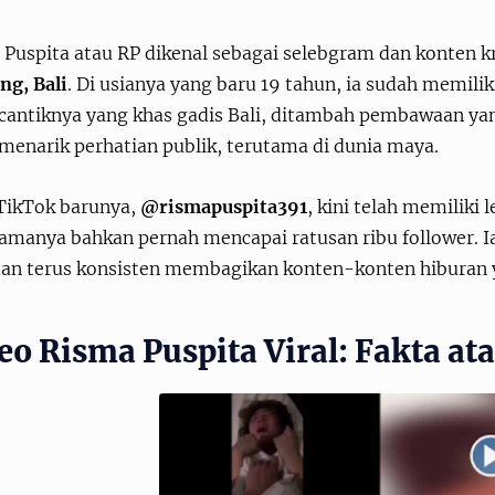
Puspita atau RP dikenal sebagai selebgram dan konten kr
ng, Bali
. Di usianya yang baru 19 tahun, ia sudah memili
 cantiknya yang khas gadis Bali, ditambah pembawaan yan
menarik perhatian publik, terutama di dunia maya.
TikTok barunya,
@rismapuspita391
, kini telah memiliki 
amanya bahkan pernah mencapai ratusan ribu follower. Ia
an terus konsisten membagikan konten-konten hiburan 
eo Risma Puspita Viral: Fakta at