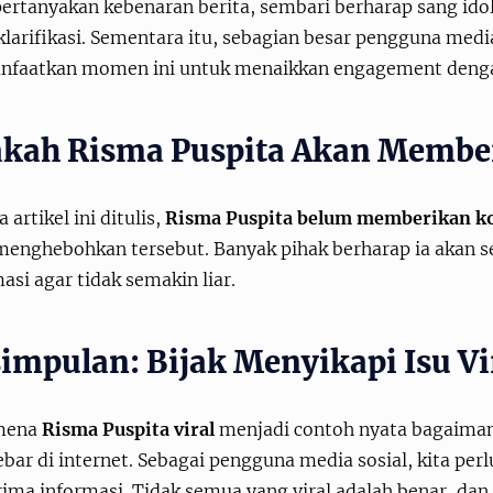
rtanyakan kebenaran berita, sembari berharap sang idol
arifikasi. Sementara itu, sebagian besar pengguna media 
faatkan momen ini untuk menaikkan engagement dengan
kah Risma Puspita Akan Member
 artikel ini ditulis,
Risma Puspita belum memberikan k
menghebohkan tersebut. Banyak pihak berharap ia akan s
asi agar tidak semakin liar.
impulan: Bijak Menyikapi Isu Vir
mena
Risma Puspita viral
menjadi contoh nyata bagaimana
ar di internet. Sebagai pengguna media sosial, kita per
ima informasi. Tidak semua yang viral adalah benar, dan