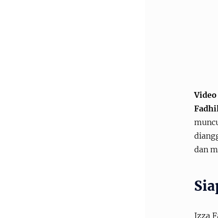
Video 
Fadhi
muncu
diangg
dan m
Sia
Izza F