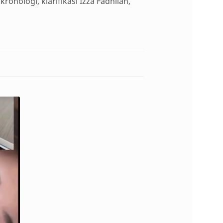
ronologi, klarifikasi Izza Fadhilah,