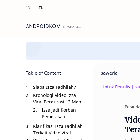
ANDROIDKOM
Table of Content
saweria
Beri Donasi Untuk Penulis | saweria.co/
Siapa Izza Fadhilah?
Kronologi Video Izza
Viral Berdurasi 13 Menit
Berand
Izza Jadi Korban
Pemerasan
Vide
Klarifikasi Izza Fadhilah
Ter
Terkait Video Viral