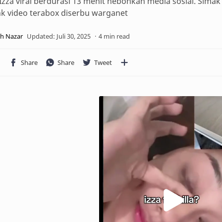
Izza viral berdurasi 13 menit hebohkan media sosial. Simak k
nk video terabox diserbu warganet
4 min read