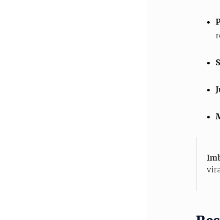
r
J
Im
vir