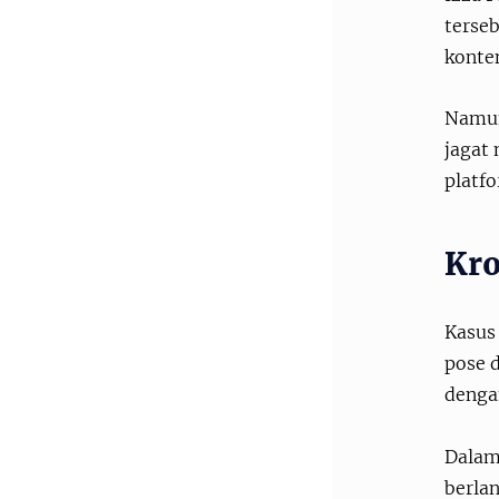
terseb
konte
Namun
jagat
platfo
Kro
Kasus 
pose d
denga
Dalam
berla