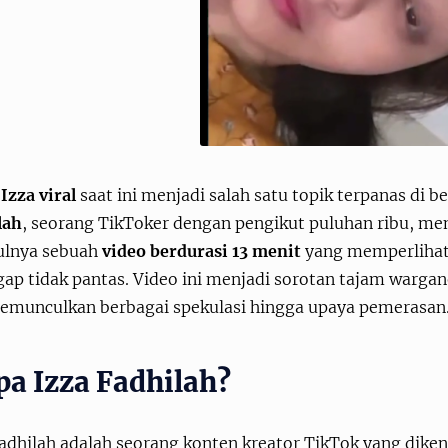
Izza viral
saat ini menjadi salah satu topik terpanas di 
lah
, seorang TikToker dengan pengikut puluhan ribu, me
lnya sebuah
video berdurasi 13 menit
yang memperlihatk
ap tidak pantas. Video ini menjadi sorotan tajam warganet
emunculkan berbagai spekulasi hingga upaya pemerasan
pa Izza Fadhilah?
adhilah adalah seorang konten kreator TikTok yang dike