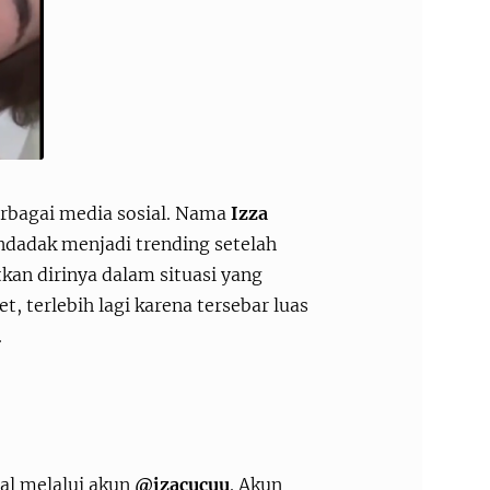
berbagai media sosial. Nama
Izza
ndadak menjadi trending setelah
an dirinya dalam situasi yang
, terlebih lagi karena tersebar luas
.
nal melalui akun
@izacucuu
. Akun