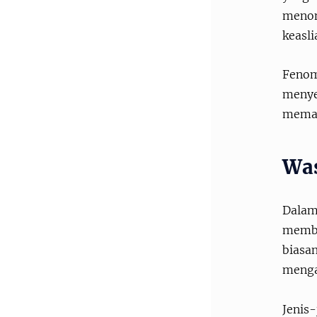
menont
keasli
Fenom
menyeb
memanf
Was
Dalam 
memb
biasa
meng
Jenis-