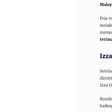
Malay
Pria 
melaku
menya
terim
Izz
Setela
dimin
Izza t
Kondi
baikn