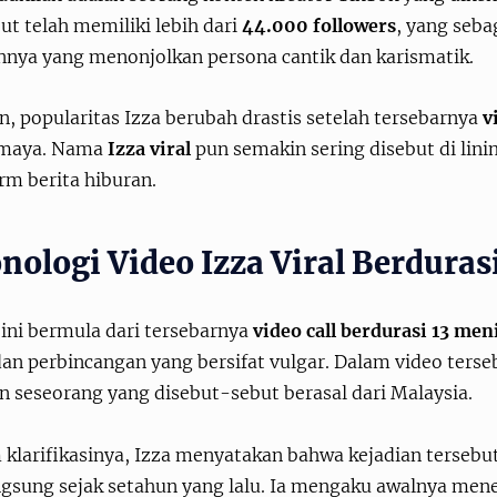
ut telah memiliki lebih dari
44.000 followers
, yang seba
nnya yang menonjolkan persona cantik dan karismatik.
, popularitas Izza berubah drastis setelah tersebarnya
v
 maya. Nama
Izza viral
pun semakin sering disebut di lini
rm berita hiburan.
nologi Video Izza Viral Berduras
ini bermula dari tersebarnya
video call berdurasi 13 men
an perbincangan yang bersifat vulgar. Dalam video terse
n seseorang yang disebut-sebut berasal dari Malaysia.
 klarifikasinya, Izza menyatakan bahwa kejadian terseb
ngsung sejak setahun yang lalu. Ia mengaku awalnya me