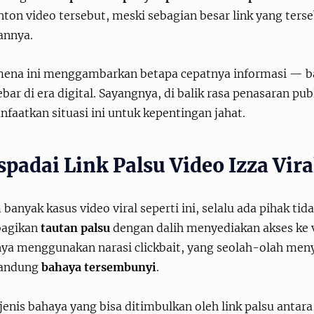
on video tersebut, meski sebagian besar link yang terseb
annya.
ena ini menggambarkan betapa cepatnya informasi — bah
ar di era digital. Sayangnya, di balik rasa penasaran pub
aatkan situasi ini untuk kepentingan jahat.
padai Link Palsu Video Izza Vira
banyak kasus video viral seperti ini, selalu ada pihak t
agikan
tautan palsu
dengan dalih menyediakan akses ke vi
nya menggunakan narasi clickbait, yang seolah-olah meny
andung
bahaya tersembunyi
.
jenis bahaya yang bisa ditimbulkan oleh link palsu antara 