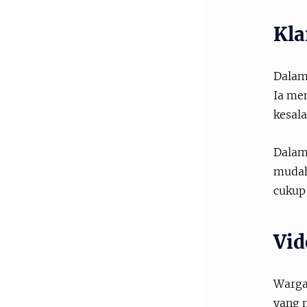
Kla
Dalam
Ia me
kesal
Dalam
mudah 
cukup
Vid
Warga
yang 