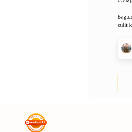
6. sia
Bagai
sulit 