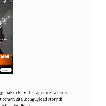
nggunakan Filter Instagram kita harus
at teman kita mengupload story di
n jika demikian.