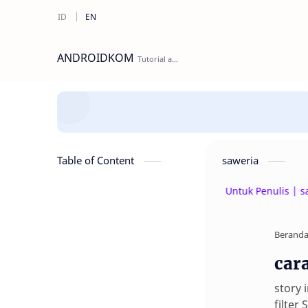
ANDROIDKOM
Table of Content
saweria
Beri Donasi Untuk Penulis | saweria.c
Berand
car
story 
filter