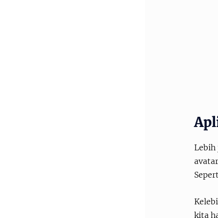
Apl
Lebih 
avatar
Sepert
Keleb
kita h