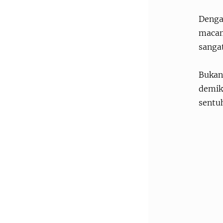
Denga
macam 
sangat
Bukan 
demik
sentu