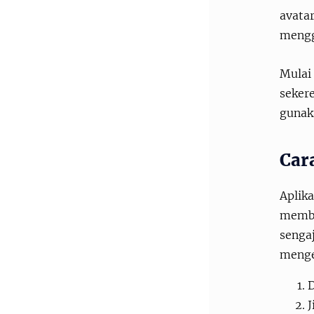
avatar
mengg
Mulai
sekere
gunaka
Car
Aplik
membu
sengaj
menger
D
J