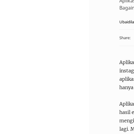
Aplika
Bagai
Aplika
insta
aplika
hanya
Aplik
hasil 
mengik
lagi. 