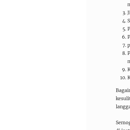
m
J
S
P
P
p
P
m
K
K
Bagaim
kesuli
langga
Semoga